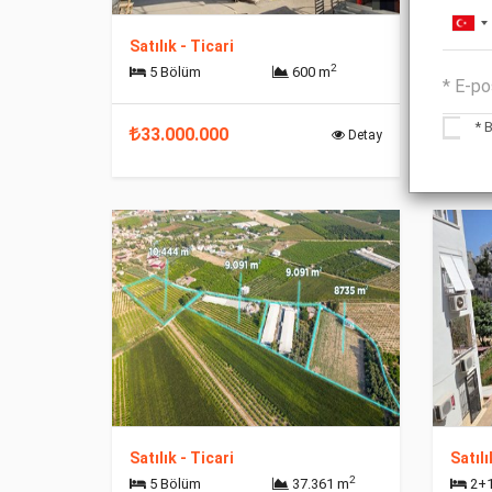
Satılık - Ticari
Satılı
2
5 Bölüm
600 m
1 
* B
33.000.000
280
Detay
Satılık - Ticari
Satıl
2
5 Bölüm
37.361 m
2+