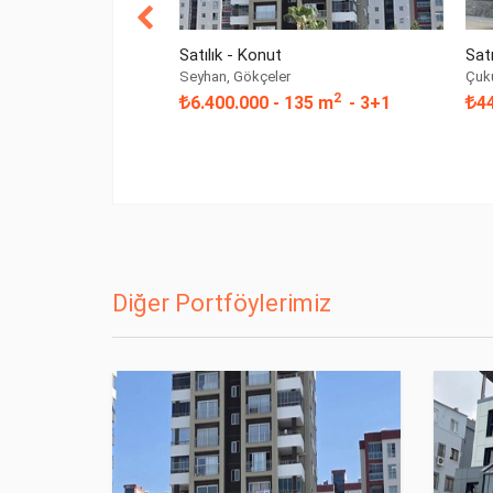
Satılık - Konut
Satı
Seyhan, Gökçeler
Çuku
2
6.400.000
- 135 m
- 3+1
4
Diğer Portföylerimiz