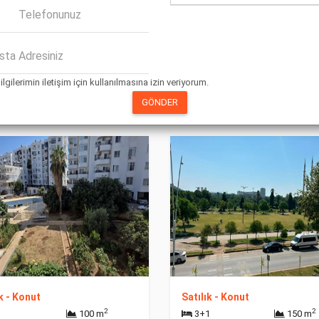
k - Ticari
Satılık - Ticari
2
Bölüm
35.447 m
4 Bölüm
23.555
ilgilerimin iletişim için kullanılmasına izin veriyorum.
.000.000
300.000.000
Detay
GÖNDER
ık - Konut
Satılık - Konut
2
2
1
100 m
3+1
150 m