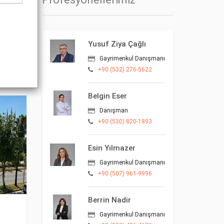
2
 m
Yusuf Ziya Çağlı
Gayrimenkul Danışmanı
Detay
+90 (532) 276-5622
Belgin Eser
Danışman
+90 (530) 820-1893
Esin Yılmazer
Gayrimenkul Danışmanı
+90 (507) 961-9996
Berrin Nadir
Gayrimenkul Danışmanı