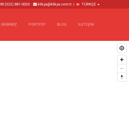
90 (322) 881-0020
klikya@klikya.com.tr
|
TÜRKÇE
EKİBİMİZ
PORTFÖY
BLOG
İLETİŞİM