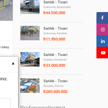
Satılık - Ticari
,
Çukurova
Beyazevler
44.500.000
Satılık - Ticari
,
Çukurova
Karslılar
11.950.000
Detay
Satılık - Ticari
,
Seyhan
Kocavezir
×
33.000.000
iniz.
Satılık - Ticari
,
Sarıçam
Suluca
280.000.000
Profesyonellerimiz