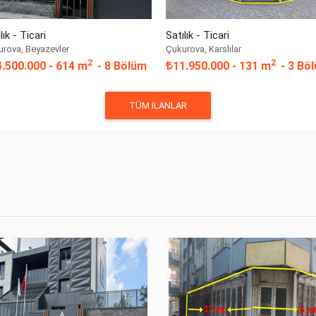
lık - Ticari
Satılık - Ticari
rova, Beyazevler
Çukurova, Karslılar
2
2
4.500.000
- 614 m
- 8 Bölüm
11.950.000
- 131 m
- 3 Bö
TÜM İLANLAR