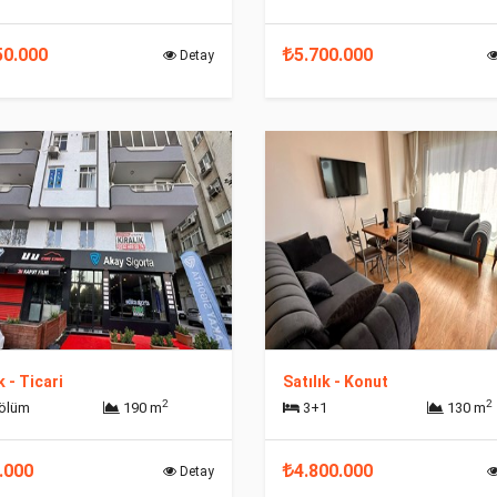
50.000
5.700.000
Detay
k - Ticari
Satılık - Konut
2
2
Bölüm
190 m
3+1
130 m
.000
4.800.000
Detay