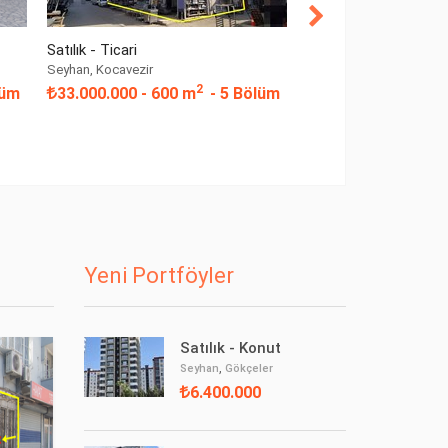
Satılık - Ticari
Satılık - Ticari
Seyhan, Kocavezir
Sarıçam, Suluca
2
lüm
33.000.000
- 600 m
- 5 Bölüm
280.000.000
- 35
Bölüm
Yeni Portföyler
Satılık - Konut
,
Seyhan
Gökçeler
6.400.000