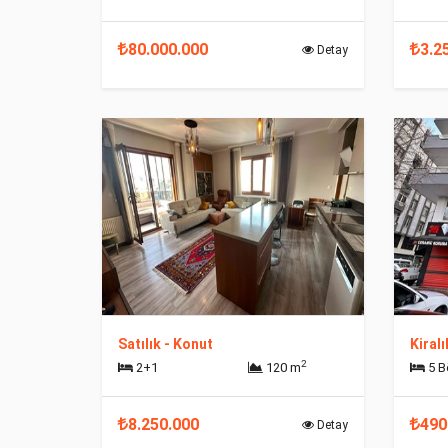
80.000.000
3.2
Detay
Satılık - Konut
Kiralı
2
2+1
120 m
5 
8.250.000
490
Detay