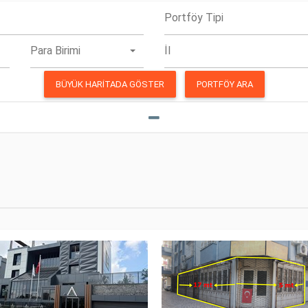
Portföy Tipi
Para Birimi
İl
BÜYÜK HARITADA GÖSTER
PORTFÖY ARA