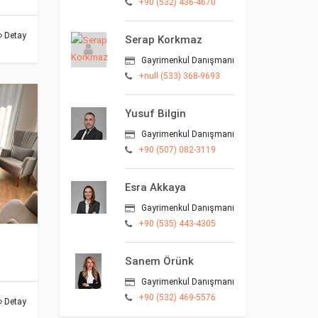
+90 (532) 436-4670
Detay
Serap Korkmaz
Gayrimenkul Danışmanı
+null (533) 368-9693
Yusuf Bilgin
Gayrimenkul Danışmanı
+90 (507) 082-3119
Esra Akkaya
Gayrimenkul Danışmanı
+90 (535) 443-4305
Sanem Örünk
Gayrimenkul Danışmanı
+90 (532) 469-5576
Detay