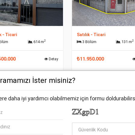
k - Ticari
Satılık - Ticari
2
2
Bölüm
614 m
3 Bölüm
131 m
500.000
11.950.000
Detay
Aramamızı İster misiniz?
ere daha iyi yardımcı olabilmemiz için formu doldurabilirs