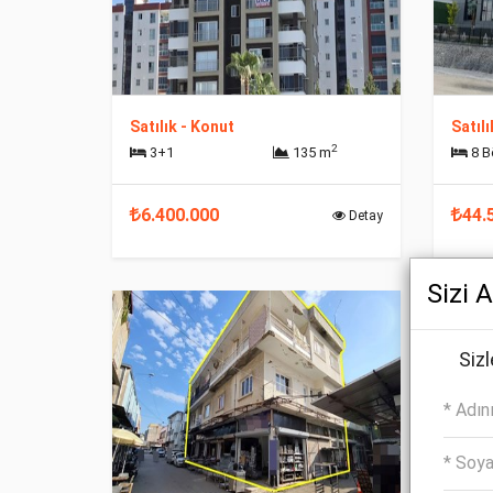
Satılık - Konut
Satılı
2
3+1
135 m
8 
6.400.000
44.
Detay
Sizi 
Sizl