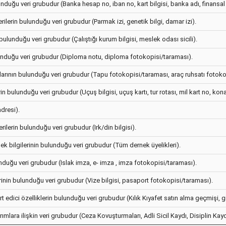
lunduğu veri grubudur (Banka hesap no, iban no, kart bilgisi, banka adı, finansal 
erilerin bulunduğu veri grubudur (Parmak izi, genetik bilgi, damar izi).
 bulunduğu veri grubudur (Çalıştığı kurum bilgisi, meslek odası sicili).
bulunduğu veri grubudur (Diploma notu, diploma fotokopisi/taraması).
klarının bulunduğu veri grubudur (Tapu fotokopisi/taraması, araç ruhsatı fotoko
erin bulunduğu veri grubudur (Uçuş bilgisi, uçuş kartı, tur rotası, mil kart no, kon
adresi).
erilerin bulunduğu veri grubudur (Irk/din bilgisi).
rnek bilgilerinin bulunduğu veri grubudur (Tüm dernek üyelikleri).
lunduğu veri grubudur (Islak imza, e- imza , imza fotokopisi/taraması).
erinin bulunduğu veri grubudur (Vize bilgisi, pasaport fotokopisi/taraması).
t edici özelliklerin bulunduğu veri grubudur (Kılık Kıyafet satın alma geçmişi, giy
ımlara ilişkin veri grubudur (Ceza Kovuşturmaları, Adli Sicil Kaydı, Disiplin Kayd