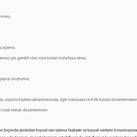
enmesi,
lü işleme,
ri amaç için gerekli olan süre kadar muhafaza etme,
ltyapıyı oluşturma,
nda, üçüncü kişilere aktarılmasında, ilgili mevzuata ve KVK Kurulu düzenlemele
nın özel olarak düzenlenmesi.
r biçimde yürütülen kişisel veri işleme faaliyeti ve kişisel verilerin korunma