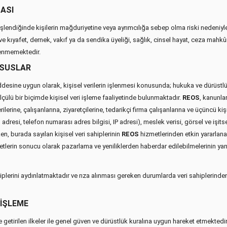
MASI
işlendiğinde kişilerin mağduriyetine veya ayrımcılığa sebep olma riski nedeniyle ö
e kıyafet, dernek, vakıf ya da sendika üyeliği, sağlık, cinsel hayat, ceza mahkûmiy
şlenmemektedir.
HUSUSLAR
ine uygun olarak, kişisel verilerin işlenmesi konusunda; hukuka ve dürüstlük k
lçülü bir biçimde kişisel veri işleme faaliyetinde bulunmaktadır.
REOS
, kanunla
rilerine, çalışanlarına, ziyaretçilerine, tedarikçi firma çalışanlarına ve üçüncü kişil
adresi, telefon numarası adres bilgisi, IP adresi), meslek verisi, görsel ve işitsel v
rken, burada sayılan kişisel veri sahiplerinin
REOS
hizmetlerinden etkin yararlanabi
tlerin sonucu olarak pazarlama ve yeniliklerden haberdar edilebilmelerinin yanı s
erini aydınlatmaktadır ve rıza alınması gereken durumlarda veri sahiplerinden rız
 İŞLEME
e getirilen ilkeler ile genel güven ve dürüstlük kuralına uygun hareket etmektedi