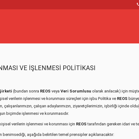
NMASI VE İŞLENMESİ POLİTİKASI
Şirketi
(bundan sonra
REOS
veya
Veri Sorumlusu
olarak anılacak) için müşter
isel verilerin işlenmesi ve korunması süreçleri için işbu Politika ve
REOS
bünyes
, çalışanlarımızın, çalışan adaylarımızın, ziyaretçilerimizin, işbirliği içinde 
uygun biçimde işlenmesi ve korunmasıdır.
işisel verilerin işlenmesi ve korunması için
REOS
tarafından gereken idari ve te
un benimsediği, aşağıda belirtilen temel prensipler açıklanacaktır: