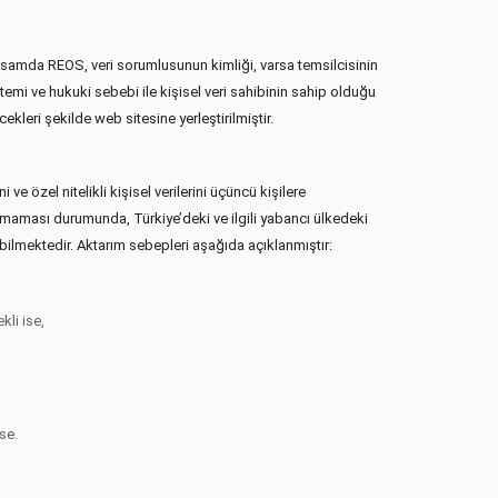
apsamda REOS, veri sorumlusunun kimliği, varsa temsilcisinin
öntemi ve hukuki sebebi ile kişisel veri sahibinin sahip olduğu
leri şekilde web sitesine yerleştirilmiştir.
ve özel nitelikli kişisel verilerini üçüncü kişilere
nmaması durumunda, Türkiye’deki ve ilgili yabancı ülkedeki
labilmektedir. Aktarım sebepleri aşağıda açıklanmıştır:
kli ise,
se.