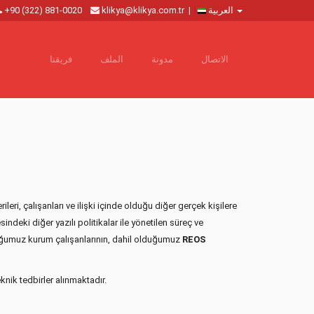
العربية
|
klikya@klikya.com.tr
+90 (322) 881-0020
الاتصال
مدونة
الملف
فريقنا
ileri, çalışanları ve ilişki içinde olduğu diğer gerçek kişilere
indeki diğer yazılı politikalar ile yönetilen süreç ve
olduğumuz kurum çalışanlarının, dahil olduğumuz
REOS
knik tedbirler alınmaktadır.