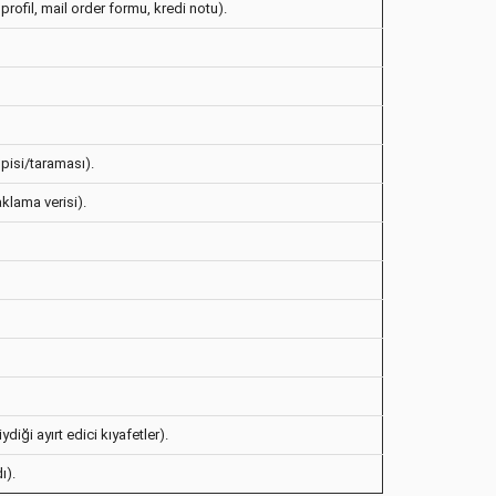
profil, mail order formu, kredi notu).
pisi/taraması).
aklama verisi).
diği ayırt edici kıyafetler).
ı).