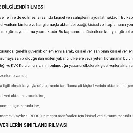
E BİLGİLENDİRİLMESİ
rilerin elde edilmesi sırasında kişisel veri sahiplerini aydınlatmaktadır. Bu k
isel verilerin kimlere ve hangi amaçla aktarılabileceği, kişisel veri toplamanın y
ecine göre aydınlatma yapmaktadır. Bu kapsamda müşterilerin kolayca görebilecek
unda, gerekli güvenlik önlemlerini alarak, kişisel veri sahibinin kişisel verilerini 
korumaya sahip olduğu ilan edilen yabancı ülkelere veya yeterli korumanın bulu
ettiği ve KVK Kurulu’nun izninin bulunduğu yabancı ülkelere kişisel veriler aktarı
üzenleme var ise,
gili olmak kaydıyla sözleşmenin taraflarına ait kişisel verinin aktarılması gere
l veri aktarımı zorunlu ise,
runması için zorunlu ise,
vermemek kaydıyla,
REOS
’un meşru menfaatleri için kişisel veri aktarımı zorunlu i
 VERİLERİN SINIFLANDIRILMASI