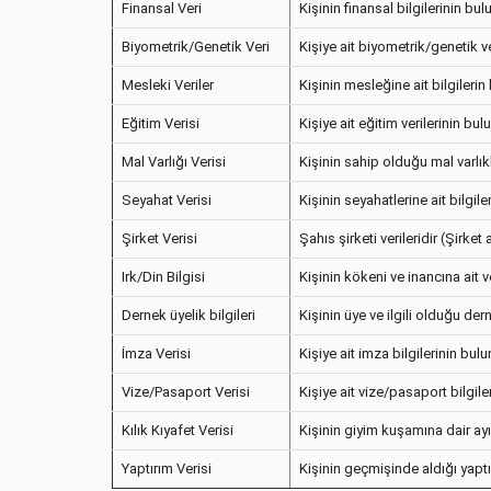
Finansal Veri
Kişinin finansal bilgilerinin bu
Biyometrik/Genetik Veri
Kişiye ait biyometrik/genetik v
Mesleki Veriler
Kişinin mesleğine ait bilgilerin
Eğitim Verisi
Kişiye ait eğitim verilerinin 
Mal Varlığı Verisi
Kişinin sahip olduğu mal varlı
Seyahat Verisi
Kişinin seyahatlerine ait bilgil
Şirket Verisi
Şahıs şirketi verileridir (Şirket 
Irk/Din Bilgisi
Kişinin kökeni ve inancına ait v
Dernek üyelik bilgileri
Kişinin üye ve ilgili olduğu de
İmza Verisi
Kişiye ait imza bilgilerinin bu
Vize/Pasaport Verisi
Kişiye ait vize/pasaport bilgil
Kılık Kıyafet Verisi
Kişinin giyim kuşamına dair ayır
Yaptırım Verisi
Kişinin geçmişinde aldığı yaptır