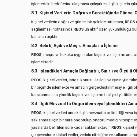
işlemedeki hedeflerine ulaşmaya çalışırken, ilgili kişilerin çık
8.1. Kişisel Verilerin Doğru ve Gerektiğinde Güncel
Kişisel verilerin doğru ve güncel bir şekilde tutulması,
REOS
a
sağlanması noktasında
REOS
’un aktif özen yükümlülüğü b
kanalları açıktır.
8.2. Belirli, Açık ve Meşru Amaçlarla İşleme
REOS
, meşru ve hukuka uygun olan kişisel veri işleme amacın
işlemektedir.
8.3. İşlendikleri Amaçla Bağlantılı, Sınırlı ve Ölçülü 
REOS
, kişisel verileri, iştigal konusu ile ilgili ve işinin yür
bir biçimde işlemekte ve amacın gerçekleştirilmesiyle ilgili
karşılanmasına yönelik kişisel veri işleme faaliyeti yürütülme
8.4. İlgili Mevzuatta Öngörülen veya İşlendikleri A
REOS
, kişisel verileri ancak ilgili mevzuatta belirtildiği v
saklanması için bir süre öngörülüp öngörülmediğini tespit etm
yasalarda belirtilen süre kadar saklamaktadır.
REOS
kişisel 
çerçevesinde kişisel veriler, verinin niteliğine ve kullanım a