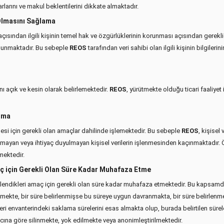
arlarını ve makul beklentilerini dikkate almaktadır.
 Olmasını Sağlama
çısından ilgili kişinin temel hak ve özgürlüklerinin korunması açısından gerekli
ulunmaktadır. Bu sebeple
REOS
tarafından veri sahibi olan ilgili kişinin bilgiler
ı açık ve kesin olarak belirlemektedir.
REOS
, yürütmekte olduğu ticari faaliyet i
Olma
ütülmesi için gerekli olan amaçlar dahilinde işlemektedir. Bu sebeple
REOS
, kişisel
 olmayan veya ihtiyaç duyulmayan kişisel verilerin işlenmesinden kaçınmaktadır.
mektedir.
maç için Gerekli Olan Süre Kadar Muhafaza Etme
eya işlendikleri amaç için gerekli olan süre kadar muhafaza etmektedir. Bu kapsam
ekte, bir süre belirlenmişse bu süreye uygun davranmakta, bir süre belirlenmemi
veri envanterindeki saklama sürelerini esas almakta olup, burada belirtilen s
macına göre silinmekte, yok edilmekte veya anonimleştirilmektedir.