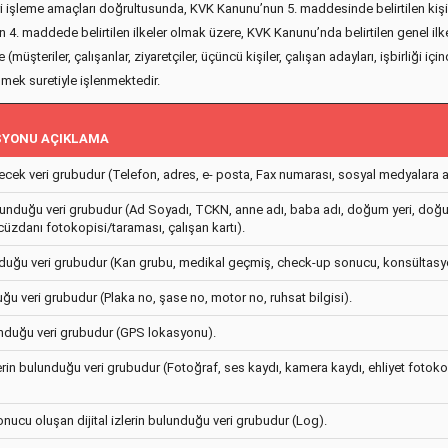
i işleme amaçları doğrultusunda, KVK Kanunu’nun 5. maddesinde belirtilen kişise
ilişkin 4. maddede belirtilen ilkeler olmak üzere, KVK Kanunu’nda belirtilen gene
(müşteriler, çalışanlar, ziyaretçiler, üçüncü kişiler, çalışan adayları, işbirliği i
irilmek suretiyle işlenmektedir.
ASYONU AÇIKLAMA
lecek veri grubudur (Telefon, adres, e- posta, Fax numarası, sosyal medyalara ait 
bulunduğu veri grubudur (Ad Soyadı, TCKN, anne adı, baba adı, doğum yeri, doğum 
k cüzdanı fotokopisi/taraması, çalışan kartı).
lunduğu veri grubudur (Kan grubu, medikal geçmiş, check-up sonucu, konsültasy
duğu veri grubudur (Plaka no, şase no, motor no, ruhsat bilgisi).
lunduğu veri grubudur (GPS lokasyonu).
rilerin bulunduğu veri grubudur (Fotoğraf, ses kaydı, kamera kaydı, ehliyet foto
sonucu oluşan dijital izlerin bulunduğu veri grubudur (Log).