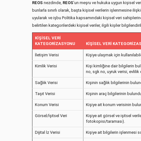
REOS
nezdinde,
REOS
’un meşru ve hukuka uygun kişisel ver
bunlarla sınırlı olarak, başta kişisel verilerin işlenmesine 
uyularak ve işbu Politika kapsamındaki kişisel veri sahiplerine 
belirtilen kategorilerdeki kişisel veriler, ilgili kişiler bilgilend
KİŞİSEL VERİ
KATEGORİZASYONU
KİŞİSEL VERİ KATEGORİZ
İletişim Verisi
Kişiye ulaşmak için kullanılabi
Kimlik Verisi
Kişi kimliğine dair bilgilerin 
no, sgk no, uyruk verisi, evlili
Sağlık Verisi
Kişinin sağlık bilgilerinin bu
Taşıt Verisi
Kişinin araç bilgilerinin bulun
Konum Verisi
Kişiye ait konum verisinin bu
Görsel/İşitsel Veri
Kişiye ait görsel ve işitsel ve
fotokopisi/taraması).
Dijital İz Verisi
Kişiye ait bilgilerin işlenmesi 