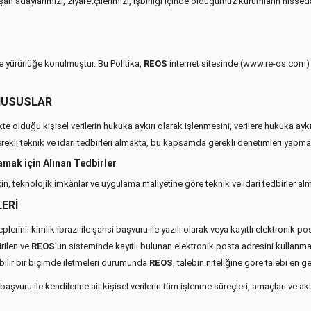
n adaylarımızı, ziyaretçilerimizi, işbirliği içinde olduğumuz kurumların hissedar 
 yürürlüğe konulmuştur. Bu Politika,
REOS
internet sitesinde (www.re-os.com) yay
 HUSUSLAR
olduğu kişisel verilerin hukuka aykırı olarak işlenmesini, verilere hukuka aykı
ekli teknik ve idari tedbirleri almakta, bu kapsamda gerekli denetimleri yapma
amak için Alınan Tedbirler
in, teknolojik imkânlar ve uygulama maliyetine göre teknik ve idari tedbirler alm
LERİ
leplerini; kimlik ibrazı ile şahsi başvuru ile yazılı olarak veya kayıtlı elektronik
irilen ve
REOS
’un sisteminde kayıtlı bulunan elektronik posta adresini kullanma
lebilir bir biçimde iletmeleri durumunda
REOS
, talebin niteliğine göre talebi en 
aşvuru ile kendilerine ait kişisel verilerin tüm işlenme süreçleri, amaçları ve a