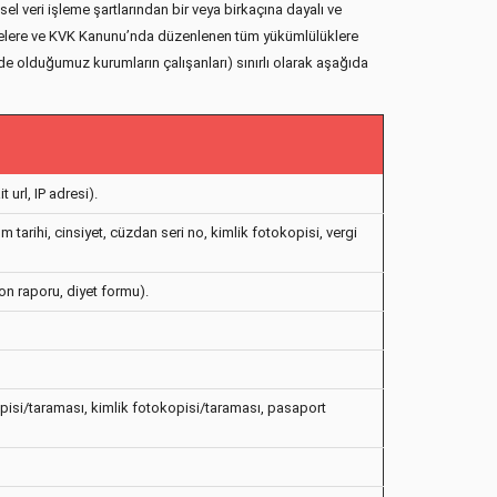
l veri işleme şartlarından bir veya birkaçına dayalı ve
l ilkelere ve KVK Kanunu’nda düzenlenen tüm yükümlülüklere
çinde olduğumuz kurumların çalışanları) sınırlı olarak aşağıda
url, IP adresi).
tarihi, cinsiyet, cüzdan seri no, kimlik fotokopisi, vergi
on raporu, diyet formu).
kopisi/taraması, kimlik fotokopisi/taraması, pasaport