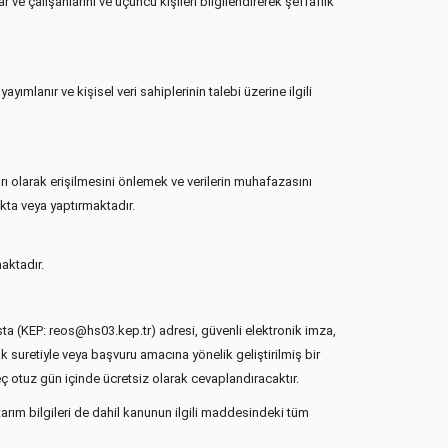
ve çalışanlarını ve üçüncü kişileri bilgilendirerek şeffaflık
ımlanır ve kişisel veri sahiplerinin talebi üzerine ilgili
rı olarak erişilmesini önlemek ve verilerin muhafazasını
kta veya yaptırmaktadır.
aktadır.
 posta (KEP: reos@hs03.kep.tr) adresi, güvenli elektronik imza,
k suretiyle veya başvuru amacına yönelik geliştirilmiş bir
geç otuz gün içinde ücretsiz olarak cevaplandıracaktır.
ktarım bilgileri de dahil kanunun ilgili maddesindeki tüm