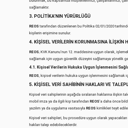
bulunmak, bu kapsamda müşterilerimizi, çalışanlarımızı, çalışa
sağlamaktır.
3. POLİTİKA’NIN YÜRÜRLÜĞÜ
REOS
tarafından düzenlenen bu Politika 02/01/2020 tarihinde
kişilerin erişimine sunulur.
4. KİŞİSEL VERİLERİN KORUNMASINA İLİŞKİN
REOS
; KVK Kanunu’nun 12. maddesine uygun olarak, işlemekte 
sağlamak için uygun güvenlik düzeyini sağlamaya yönelik ger
4.1. Kişisel Verilerin Hukuka Uygun İşlenmesini Sağl
REOS
, kişisel verilerin hukuka uygun işlenmesini sağlamak iç
5. KİŞİSEL VERİ SAHİBİNİN HAKLARI VE TALEP
Kişisel veri sahiplerinin aşağıda sıralanan haklarına ilişkin ta
mobil imza ya da ilgili kişi tarafından
REOS
’a daha önce bild
yazılım ya da uygulama vasıtasıyla
REOS
kimlikleri teyit edi
Kişisel veri sahipleri, bu prosedüre uygun olarak yapacakları b
hakları talep edebileceklerdir.