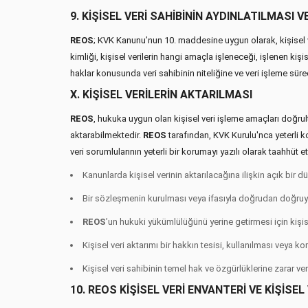
9. KİŞİSEL VERİ SAHİBİNİN AYDINLATILMASI V
REOS
; KVK Kanunu’nun 10. maddesine uygun olarak, kişisel ve
kimliği, kişisel verilerin hangi amaçla işleneceği, işlenen kiş
haklar konusunda veri sahibinin niteliğine ve veri işleme sür
X. KİŞİSEL VERİLERİN AKTARILMASI
REOS
, hukuka uygun olan kişisel veri işleme amaçları doğrultus
aktarabilmektedir.
REOS
tarafından, KVK Kurulu'nca yeterli 
veri sorumlularının yeterli bir korumayı yazılı olarak taahhüt 
Kanunlarda kişisel verinin aktarılacağına ilişkin açık bir d
Bir sözleşmenin kurulması veya ifasıyla doğrudan doğruya il
REOS
’un hukuki yükümlülüğünü yerine getirmesi için kişise
Kişisel veri aktarımı bir hakkın tesisi, kullanılması veya ko
Kişisel veri sahibinin temel hak ve özgürlüklerine zarar 
10. REOS KİŞİSEL VERİ ENVANTERİ VE KİŞİSEL