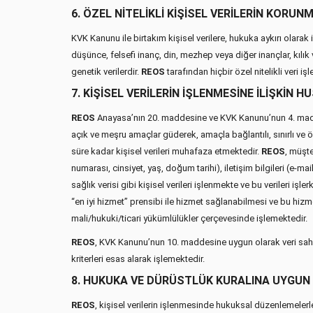
6. ÖZEL NİTELİKLİ KİŞİSEL VERİLERİN KORUN
KVK Kanunu ile birtakım kişisel verilere, hukuka aykırı olarak 
düşünce, felsefi inanç, din, mezhep veya diğer inançlar, kılık v
genetik verilerdir.
REOS
tarafından hiçbir özel nitelikli veri i
7. KİŞİSEL VERİLERİN İŞLENMESİNE İLİŞKİN 
REOS
Anayasa’nın 20. maddesine ve KVK Kanunu’nun 4. maddes
açık ve meşru amaçlar güderek, amaçla bağlantılı, sınırlı ve ö
süre kadar kişisel verileri muhafaza etmektedir.
REOS
, müşte
numarası, cinsiyet, yaş, doğum tarihi), iletişim bilgileri (e-mail 
sağlık verisi gibi kişisel verileri işlenmekte ve bu verileri işle
“en iyi hizmet” prensibi ile hizmet sağlanabilmesi ve bu hizme
mali/hukuki/ticari yükümlülükler çerçevesinde işlemektedir.
REOS
, KVK Kanunu’nun 10. maddesine uygun olarak veri sahipl
kriterleri esas alarak işlemektedir.
8. HUKUKA VE DÜRÜSTLÜK KURALINA UYGUN
REOS
, kişisel verilerin işlenmesinde hukuksal düzenlemelerl