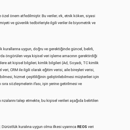
zel önem atfedilmiştir. Bu veriler; ırk, etnik köken, siyasi
eti ve güvenlik tedbirleriyle ilgili veriler ile biyometrik ve
urallarına uygun, doğru ve gerektiğinde güncel, belirli,
rda öngörülen veya kişisel veri işleme amacının gerektirdiği
ere ait kişisel bilgileri; kimlik bilgileri (Ad, Soyadı, TC kimlik
eri, CRM ile ilgili olarak eğitim verisi, aile bireyleri verisi,
lmesi, hizmet çeşitliliğinin geliştirilebilmesi müşterileri için
ıra sözleşmelerin ifası, işin yerine getirilmesi ve
alarını talep etmekte, bu kişisel verileri aşağıda belirtilen
r. Dürüstlük kuralına uygun olma ilkesi uyarınca
REOS
veri