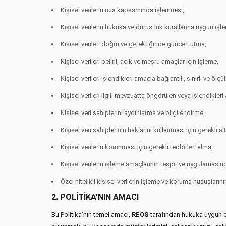
Kişisel verilerin rıza kapsamında işlenmesi,
Kişisel verilerin hukuka ve dürüstlük kurallarına uygun işl
Kişisel verileri doğru ve gerektiğinde güncel tutma,
Kişisel verileri belirli, açık ve meşru amaçlar için işleme,
Kişisel verileri işlendikleri amaçla bağlantılı, sınırlı ve ölçü
Kişisel verileri ilgili mevzuatta öngörülen veya işlendikle
Kişisel veri sahiplerini aydınlatma ve bilgilendirme,
Kişisel veri sahiplerinin haklarını kullanması için gerekli a
Kişisel verilerin korunması için gerekli tedbirleri alma,
Kişisel verilerin işleme amaçlarının tespit ve uygulaması
Özel nitelikli kişisel verilerin işleme ve koruma hususları
2. POLİTİKA’NIN AMACI
Bu Politika’nın temel amacı,
REOS
tarafından hukuka uygun bi