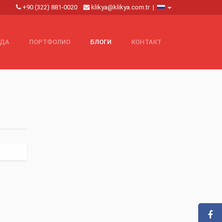
+90 (322) 881-0020
klikya@klikya.com.tr
|
НДА
ПОРТФОЛИО
БЛОГИ
КОНТАКТ