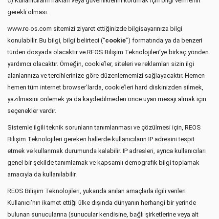
c) Kullanıcıların hakları veya güvenliklerini korumak için bilgi vermenin
gerekli olması.
www.re-os.com sitemizi ziyaret ettiğinizde bilgisayarınıza bilgi
konulabilir. Bu bilgi, bilgi belirteci (“
cookie
”) formatında ya da benzeri
türden dosyada olacaktır ve REOS Bilişim Teknolojileri’ye birkaç yönden
yardımcı olacaktır. Örneğin, cookie’ler, siteleri ve reklamları sizin ilgi
alanlarınıza ve tercihlerinize göre düzenlememizi sağlayacaktır. Hemen
hemen tüm internet browser’larda, cookie’leri hard diskinizden silmek,
yazılmasını önlemek ya da kaydedilmeden önce uyarı mesajı almak için
seçenekler vardır.
Sistemle ilgili teknik sorunların tanımlanması ve çözülmesi için, REOS
Bilişim Teknolojileri gereken hallerde kullanıcıların IP adresini tespit
etmek ve kullanmak durumunda kalabilir. IP adresleri, ayrıca kullanıcıları
genel bir şekilde tanımlamak ve kapsamlı demografik bilgi toplamak
amacıyla da kullanılabilir.
REOS Bilişim Teknolojileri, yukarıda anılan amaçlarla ilgili verileri
Kullanıcı’nın ikamet ettiği ülke dışında dünyanın herhangi bir yerinde
bulunan sunucularına (sunucular kendisine, bağlı şirketlerine veya alt