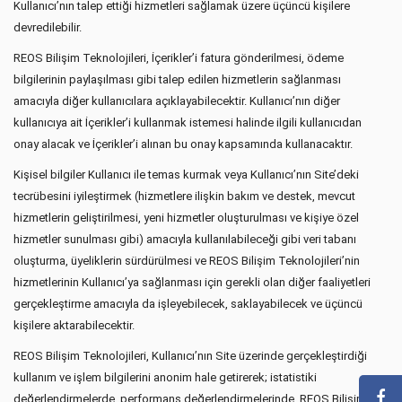
Kullanıcı’nın talep ettiği hizmetleri sağlamak üzere üçüncü kişilere
devredilebilir.
REOS Bilişim Teknolojileri, İçerikler’i fatura gönderilmesi, ödeme
bilgilerinin paylaşılması gibi talep edilen hizmetlerin sağlanması
amacıyla diğer kullanıcılara açıklayabilecektir. Kullanıcı’nın diğer
kullanıcıya ait İçerikler’i kullanmak istemesi halinde ilgili kullanıcıdan
onay alacak ve İçerikler’i alınan bu onay kapsamında kullanacaktır.
Kişisel bilgiler Kullanıcı ile temas kurmak veya Kullanıcı’nın Site’deki
tecrübesini iyileştirmek (hizmetlere ilişkin bakım ve destek, mevcut
hizmetlerin geliştirilmesi, yeni hizmetler oluşturulması ve kişiye özel
hizmetler sunulması gibi) amacıyla kullanılabileceği gibi veri tabanı
oluşturma, üyeliklerin sürdürülmesi ve REOS Bilişim Teknolojileri’nin
hizmetlerinin Kullanıcı’ya sağlanması için gerekli olan diğer faaliyetleri
gerçekleştirme amacıyla da işleyebilecek, saklayabilecek ve üçüncü
kişilere aktarabilecektir.
REOS Bilişim Teknolojileri, Kullanıcı’nın Site üzerinde gerçekleştirdiği
kullanım ve işlem bilgilerini anonim hale getirerek; istatistiki
değerlendirmelerde, performans değerlendirmelerinde, REOS Bilişim