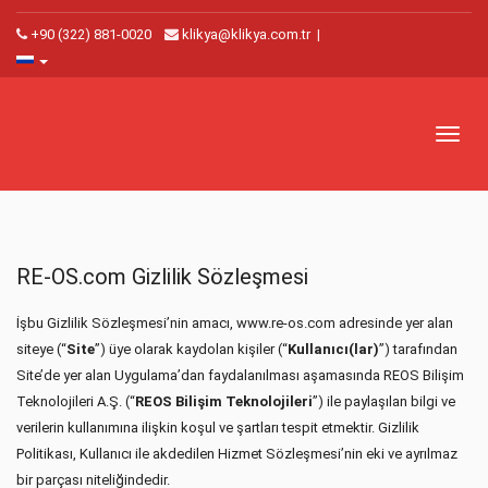
+90 (322) 881-0020
klikya@klikya.com.tr
|
Toggl
naviga
RE-OS.com Gizlilik Sözleşmesi
İşbu Gizlilik Sözleşmesi’nin amacı, www.re-os.com adresinde yer alan
siteye (“
Site
”) üye olarak kaydolan kişiler (“
Kullanıcı(lar)
”) tarafından
Site’de yer alan Uygulama’dan faydalanılması aşamasında REOS Bilişim
Teknolojileri A.Ş. (“
REOS Bilişim Teknolojileri
”) ile paylaşılan bilgi ve
verilerin kullanımına ilişkin koşul ve şartları tespit etmektir. Gizlilik
Politikası, Kullanıcı ile akdedilen Hizmet Sözleşmesi’nin eki ve ayrılmaz
bir parçası niteliğindedir.