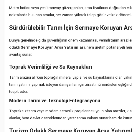
Metro hatları veya yeni tramvay güzergahları, arsa fiyatlarını doğrudan etk
noktalarda bulunan arsalar, her zaman yüksek talep görür ve kriz döneml
Sürdürülebilir Tarım İçin Sermaye Koruyan Ars
Dünya genelinde gıda güvenliğinin önem kazanması, verimli tarım arazilerini
odaklı
Sermaye Koruyan Arsa Yatırımları
, hem üretim potansiyeli hem
avantaj sunar.
Toprak Verimliliği ve Su Kaynakları
Tarım arazisi alırken toprağın mineral yapısı ve su kaynaklarına olan yakınl
tarım yatırımı yapmak isteyen danışanları için ziraat mühendisleri eşliğinde
tespit eder.
Modern Tarım ve Teknoloji Entegrasyonu
Topraksız tarım veya modern seracılık projelerine uygun olan araziler, klas
alanlar, hem devlet desteklerinden yararlanma imkanı sunar hem de kurumsal
Turizm Odaklı Sermaye Koruyan Arsa Yatırıml