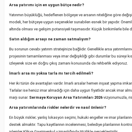
Arsa yatırımı için en uygun bütçe nedir?
Yatırımın büyüklüğü, hedeflenen bölgeye ve arsanın niteliğine göre değişi
modeli, her bütçeye uygun seçenekler sunabilen esnek bir yapıdır. Önemli
altında olması ve gelişim potansiyeli taşımasıdır. Küçük birikimlerle bile
Satın aldığım arsayı ne zaman satmalıyım?
Bu sorunun cevabı yatırım stratejinize bağlıdır. Genellikle arsa yatırımlarınd
projesinin tamamlanması veya imar değişikliği gibi durumlar bu süreyi kısa
izleyerek size en doğru çıkış zamanı konusunda da rehberlik ediyoruz.
İmarlı arsa mı yoksa tarla mı tercih edilmeli?
Her iki türün de avantajları vardır. İmarlı arsalar hemen inşaat yapma imkan
Tarlalar ise henüz imar almadığı için daha uygun fiyatlıdır ancak imar al
marjı sunar.
Sermaye Koruyan Arsa Yatırımları 2026
vizyonumuzla, ris
Arsa yatırımlarında riskler nelerdir ve nasıl önlenir?
En büyük riskler; yanlış lokasyon seçimi, hukuki engeller ve imar planların
destek almaktır. Tapu kayıtlarının incelenmesi, belediye planlarının kontr
işlemler Klikya Gayrimenkul uzmanlığında titizlikle gerçekleştirilir.