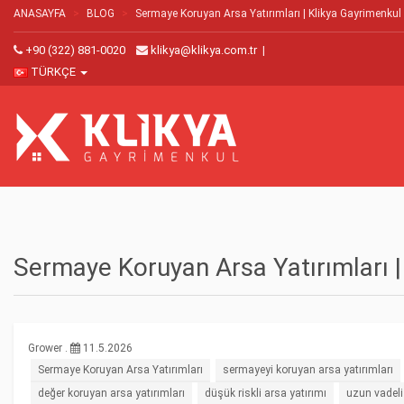
ANASAYFA
BLOG
Sermaye Koruyan Arsa Yatırımları | Klikya Gayrimenkul
+90 (322) 881-0020
klikya@klikya.com.tr
|
TÜRKÇE
Sermaye Koruyan Arsa Yatırımları |
Grower .
11.5.2026
Sermaye Koruyan Arsa Yatırımları
sermayeyi koruyan arsa yatırımları
değer koruyan arsa yatırımları
düşük riskli arsa yatırımı
uzun vadeli