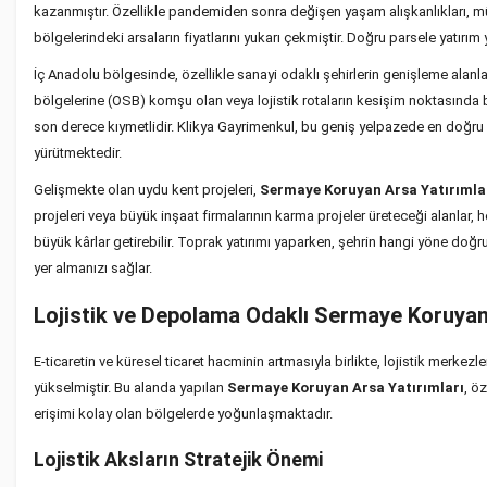
kazanmıştır. Özellikle pandemiden sonra değişen yaşam alışkanlıkları, müs
bölgelerindeki arsaların fiyatlarını yukarı çekmiştir. Doğru parsele yatır
İç Anadolu bölgesinde, özellikle sanayi odaklı şehirlerin genişleme alanla
bölgelerine (OSB) komşu olan veya lojistik rotaların kesişim noktasında bu
son derece kıymetlidir. Klikya Gayrimenkul, bu geniş yelpazede en doğru n
yürütmektedir.
Gelişmekte olan uydu kent projeleri,
Sermaye Koruyan Arsa Yatırımla
projeleri veya büyük inşaat firmalarının karma projeler üreteceği alanlar
büyük kârlar getirebilir. Toprak yatırımı yaparken, şehrin hangi yöne d
yer almanızı sağlar.
Lojistik ve Depolama Odaklı Sermaye Koruyan 
E-ticaretin ve küresel ticaret hacminin artmasıyla birlikte, lojistik merke
yükselmiştir. Bu alanda yapılan
Sermaye Koruyan Arsa Yatırımları
, ö
erişimi kolay olan bölgelerde yoğunlaşmaktadır.
Lojistik Aksların Stratejik Önemi