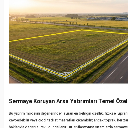
Sermaye Koruyan Arsa Yatırımları Temel Özell
Bu yatırım modelini diğerlerinden ayıran en belirgin özellik, fiziksel yıpra
kaybedebilir veya ciddi tadilat masrafları çıkarabilir; ancak toprak, her 
haklarıyla değeri sürekli güncellenir. Bu, enflasyonist ortamlarda sermay