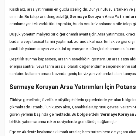
Kısıtlı arz, arsa yatırımının en güçlü özelliğidir. Dünya nüfusu artarken ve 
sınırlıdır. Bu talep-arz dengesizliği,
Sermaye Koruyan Arsa Yatırımları
artırılamayan tek varlık türü topraktır, bu da onu kriz anlarında bile talep 
Düşük yönetim maliyeti bir diğer önemli avantajdır. Arsa yatırımcısı, kirac
badana veya tesisat tamiri yaptırmak zorunda kalmaz. Emlak vergisi dışın
pasif bir yatırım arayan ve vaktini operasyonel süreçlerle harcamak istemey
Çeşitlilik sunma kapasitesi, arsanın esnekliğini gösterir. Bir arsa satın ald
enerjisi santrali veya tarım arazisi olarak değerlendirme seçeneklerine s
sahibine kullanım amacı bazında geniş bir vizyon ve hareket alanı tanıyara
Sermaye Koruyan Arsa Yatırımları İçin Potansi
Türkiye genelinde, özellikle büyükşehirlerin çeperlerinde yer alan bölgele
çıkmaktadır. İstanbul'un kuzey aksı, Çanakkale Köprüsü çevresi ve İzmir-İ
gören yerlerin başında gelmektedir. Bu bölgelerdeki
Sermaye Koruyan A
birlikte yatırımcılarına rekor seviyelerde geri dönüş sağlamıştır.
Ege ve Akdeniz kıyılarındaki imarlı arsalar, hem turizm hem de yaşam alanı i