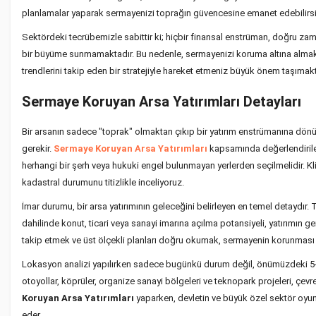
planlamalar yaparak sermayenizi toprağın güvencesine emanet edebilirsi
Sektördeki tecrübemizle sabittir ki; hiçbir finansal enstrüman, doğru zam
bir büyüme sunmamaktadır. Bu nedenle, sermayenizi koruma altına almak
trendlerini takip eden bir stratejiyle hareket etmeniz büyük önem taşımakt
Sermaye Koruyan Arsa Yatırımları Detayları
Bir arsanın sadece "toprak" olmaktan çıkıp bir yatırım enstrümanına dönüşm
gerekir.
Sermaye Koruyan Arsa Yatırımları
kapsamında değerlendirilen
herhangi bir şerh veya hukuki engel bulunmayan yerlerden seçilmelidir. Kl
kadastral durumunu titizlikle inceliyoruz.
İmar durumu, bir arsa yatırımının geleceğini belirleyen en temel detaydır. Ta
dahilinde konut, ticari veya sanayi imarına açılma potansiyeli, yatırımın geri
takip etmek ve üst ölçekli planları doğru okumak, sermayenin korunması 
Lokasyon analizi yapılırken sadece bugünkü durum değil, önümüzdeki 5-10 
otoyollar, köprüler, organize sanayi bölgeleri ve teknopark projeleri, çevr
Koruyan Arsa Yatırımları
yaparken, devletin ve büyük özel sektör oyunc
eder.