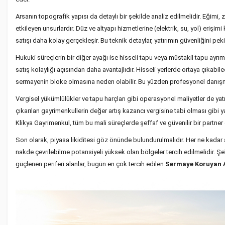
Arsanın topografik yapısı da detaylı bir şekilde analiz edilmelidir. Eğimi, 
etkileyen unsurlardır. Düz ve altyapı hizmetlerine (elektrik, su, yol) erişim
satışı daha kolay gerçekleşir. Bu teknik detaylar, yatırımın güvenliğini pekiş
Hukuki süreçlerin bir diğer ayağı ise hisseli tapu veya müstakil tapu ayrım
satış kolaylığı açısından daha avantajlıdır. Hisseli yerlerde ortaya çıkabilec
sermayenin bloke olmasına neden olabilir. Bu yüzden profesyonel danışm
Vergisel yükümlülükler ve tapu harçları gibi operasyonel maliyetler de yatır
çıkarılan gayrimenkullerin değer artış kazancı vergisine tabi olması gibi y
Klikya Gayrimenkul, tüm bu mali süreçlerde şeffaf ve güvenilir bir partner 
Son olarak, piyasa likiditesi göz önünde bulundurulmalıdır. Her ne kadar 
nakde çevrilebilme potansiyeli yüksek olan bölgeler tercih edilmelidir. Şe
güçlenen periferi alanlar, bugün en çok tercih edilen
Sermaye Koruyan A