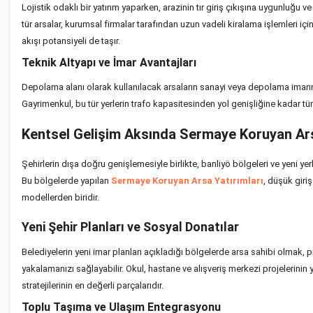
Lojistik odaklı bir yatırım yaparken, arazinin tır giriş çıkışına uygunluğu 
tür arsalar, kurumsal firmalar tarafından uzun vadeli kiralama işlemleri iç
akışı potansiyeli de taşır.
Teknik Altyapı ve İmar Avantajları
Depolama alanı olarak kullanılacak arsaların sanayi veya depolama imarına
Gayrimenkul, bu tür yerlerin trafo kapasitesinden yol genişliğine kadar tüm
Kentsel Gelişim Aksında Sermaye Koruyan Ars
Şehirlerin dışa doğru genişlemesiyle birlikte, banliyö bölgeleri ve yeni yerl
Bu bölgelerde yapılan
Sermaye Koruyan Arsa Yatırımları
, düşük giri
modellerden biridir.
Yeni Şehir Planları ve Sosyal Donatılar
Belediyelerin yeni imar planları açıkladığı bölgelerde arsa sahibi olmak, pi
yakalamanızı sağlayabilir. Okul, hastane ve alışveriş merkezi projelerini
stratejilerinin en değerli parçalarıdır.
Toplu Taşıma ve Ulaşım Entegrasyonu