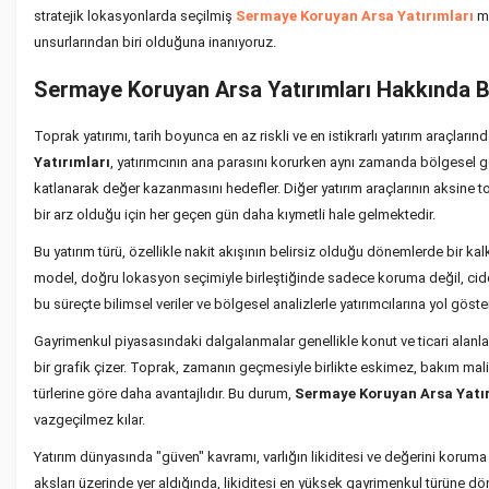
stratejik lokasyonlarda seçilmiş
Sermaye Koruyan Arsa Yatırımları
mo
unsurlarından biri olduğuna inanıyoruz.
Sermaye Koruyan Arsa Yatırımları Hakkında Bi
Toprak yatırımı, tarih boyunca en az riskli ve en istikrarlı yatırım araçların
Yatırımları
, yatırımcının ana parasını korurken aynı zamanda bölgesel ge
katlanarak değer kazanmasını hedefler. Diğer yatırım araçlarının aksine to
bir arz olduğu için her geçen gün daha kıymetli hale gelmektedir.
Bu yatırım türü, özellikle nakit akışının belirsiz olduğu dönemlerde bir k
model, doğru lokasyon seçimiyle birleştiğinde sadece koruma değil, ciddi
bu süreçte bilimsel veriler ve bölgesel analizlerle yatırımcılarına yol göst
Gayrimenkul piyasasındaki dalgalanmalar genellikle konut ve ticari alanlar
bir grafik çizer. Toprak, zamanın geçmesiyle birlikte eskimez, bakım mal
türlerine göre daha avantajlıdır. Bu durum,
Sermaye Koruyan Arsa Yatır
vazgeçilmez kılar.
Yatırım dünyasında "güven" kavramı, varlığın likiditesi ve değerini koruma ka
aksları üzerinde yer aldığında, likiditesi en yüksek gayrimenkul türüne dönü