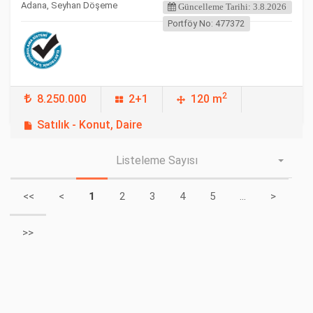
Adana, Seyhan Döşeme
Güncelleme Tarihi: 3.8.2026
Portföy No: 477372
2
8.250.000
2+1
120 m
Satılık - Konut, Daire
Listeleme Sayısı
<<
<
1
2
3
4
5
...
>
>>