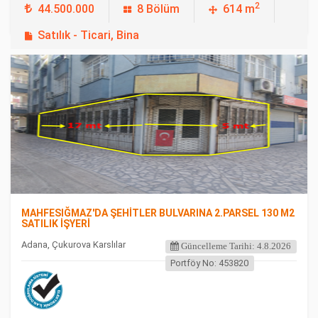
2
44.500.000
8 Bölüm
614 m
Satılık - Ticari, Bina
FEATURED
MAHFESIĞMAZ'DA ŞEHİTLER BULVARINA 2.PARSEL 130 M2
SATILIK İŞYERİ
Adana, Çukurova Karslılar
Güncelleme Tarihi: 4.8.2026
Portföy No: 453820