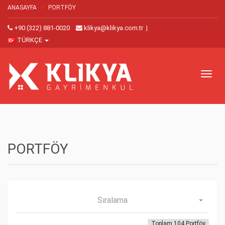
ANASAYFA
PORTFÖY
+90 (322) 881-0020
klikya@klikya.com.tr
|
TÜRKÇE
Toggl
naviga
PORTFÖY
Sıralama
Toplam 104 Portföy