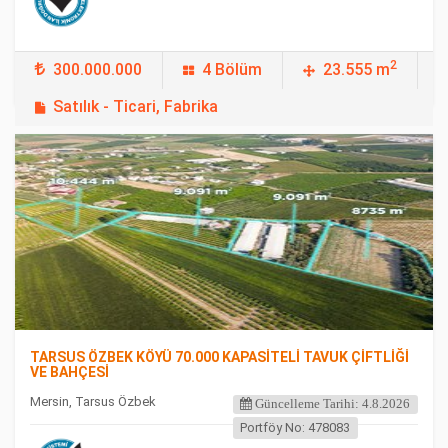
2
300.000.000
4 Bölüm
23.555 m
Satılık - Ticari, Fabrika
FEATURED
TARSUS ÖZBEK KÖYÜ 70.000 KAPASİTELİ TAVUK ÇİFTLİĞİ
VE BAHÇESİ
Mersin, Tarsus Özbek
Güncelleme Tarihi: 4.8.2026
Portföy No: 478083