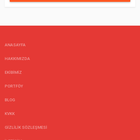
ANASAYFA
HAKKIMIZDA
EKİBİMİZ
PORTFÖY
BLOG
KVKK
GİZLİLİK SÖZLEŞMESİ