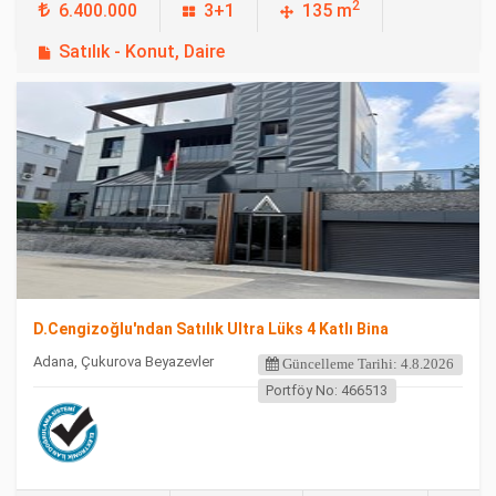
2
6.400.000
3+1
135 m
Satılık - Konut, Daire
FEATURED
D.Cengi̇zoğlu'ndan Satılık Ultra Lüks 4 Katlı Bi̇na
Adana, Çukurova Beyazevler
Güncelleme Tarihi: 4.8.2026
Portföy No: 466513