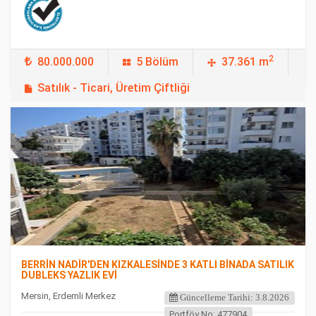
2
80.000.000
5 Bölüm
37.361 m
Satılık - Ticari, Üretim Çiftliği
FEATURED
BERRİN NADİR'DEN KIZKALESİNDE 3 KATLI BİNADA SATILIK
DUBLEKS YAZLIK EVİ
Mersin, Erdemli Merkez
Güncelleme Tarihi: 3.8.2026
Portföy No: 477904