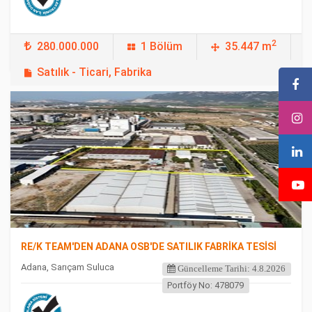
2
280.000.000
1 Bölüm
35.447 m
Satılık - Ticari, Fabrika
FEATURED
RE/K TEAM'DEN ADANA OSB'DE SATILIK FABRİKA TESİSİ
Adana, Sarıçam Suluca
Güncelleme Tarihi: 4.8.2026
Portföy No: 478079