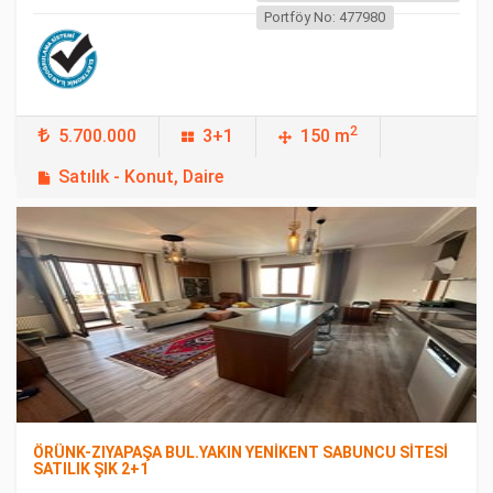
Portföy No: 477980
2
5.700.000
3+1
150 m
Satılık - Konut, Daire
FEATURED
ÖRÜNK-ZIYAPAŞA BUL.YAKIN YENİKENT SABUNCU SİTESİ
SATILIK ŞIK 2+1