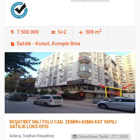
2
7.500.000
5+2
508 m
Satılık - Konut, Komple Bina
FEATURED
REŞATBEY VALİ YOLU CAD. ZEMİN+ASMA KAT YAPILI
SATILIK LÜKS OFİS
Adana, Seyhan Reşatbey
Güncelleme Tarihi: 27.7.2026