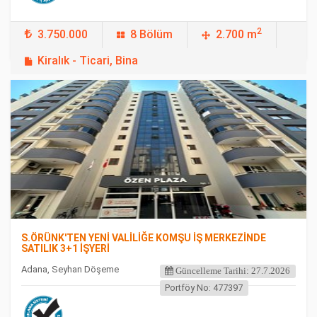
2
3.750.000
8 Bölüm
2.700 m
Kiralık - Ticari, Bina
FEATURED
S.ÖRÜNK'TEN YENİ VALİLİĞE KOMŞU İŞ MERKEZİNDE
SATILIK 3+1 İŞYERİ
Adana, Seyhan Döşeme
Güncelleme Tarihi: 27.7.2026
Portföy No: 477397