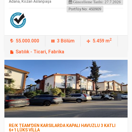
Adana, Kozan Aslanpaşa
Güncelleme Tarihi: 27.7.2026
Portföy No: 450909
2
55.000.000
3 Bölüm
5.459 m
Satılık - Ticari, Fabrika
FEATURED
RE/K TEAM'DEN KARSILARDA KAPALI HAVUZLU 3 KATLI
6+1 LÜKS VİLLA