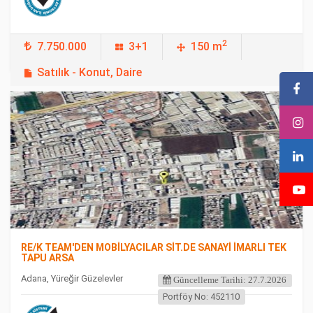
2
7.750.000
3+1
150 m
Satılık - Konut, Daire
FEATURED
RE/K TEAM'DEN MOBİLYACILAR SİT.DE SANAYİ İMARLI TEK
TAPU ARSA
Adana, Yüreğir Güzelevler
Güncelleme Tarihi: 27.7.2026
Portföy No: 452110