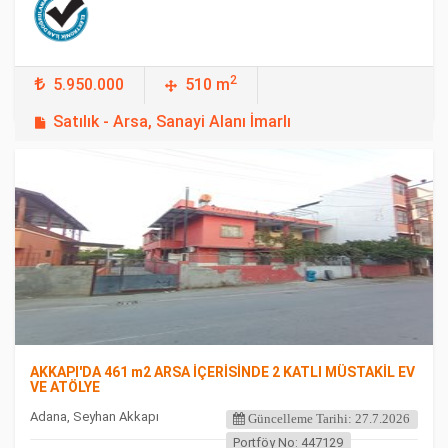
2
5.950.000
510 m
Satılık - Arsa, Sanayi Alanı İmarlı
FEATURED
AKKAPI'DA 461 m2 ARSA İÇERİSİNDE 2 KATLI MÜSTAKİL EV
VE ATÖLYE
Adana, Seyhan Akkapı
Güncelleme Tarihi: 27.7.2026
Portföy No: 447129