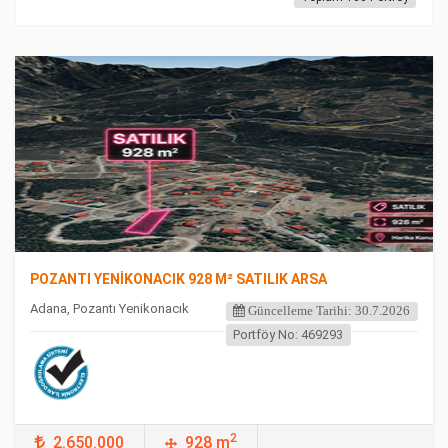
FEATURED
POZANTI YENİKONACIK 928 M² SATILIK ARSA
Adana, Pozantı Yenikonacık
Güncelleme Tarihi: 30.7.2026
Portföy No: 469293
2
2.650.000
928 m