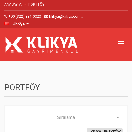
ANASAYFA
PORTFÖY
+90 (322) 881-0020
klikya@klikya.com.tr
|
TÜRKÇE
Toggl
naviga
PORTFÖY
Sıralama
Toplam 106 Portföy