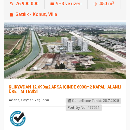
2
26.900.000
9+3 ve üzeri
450 m
Satılık - Konut, Villa
FEATURED
KLİKYA'DAN 12.690m2 ARSA İÇİNDE 6000m2 KAPALI ALANLI
ÜRETİM TESİSİ
Adana, Seyhan Yeşiloba
Güncelleme Tarihi: 28.7.2026
Portföy No: 477521