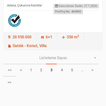
Adana, Çukurova Karslılar
Güncelleme Tarihi: 27.7.2026
Portföy No: 465893
2
20.950.000
6+1
350 m
Satılık - Konut, Villa
Listeleme Sayısı
<<
<
1
2
3
4
5
...
>
>>