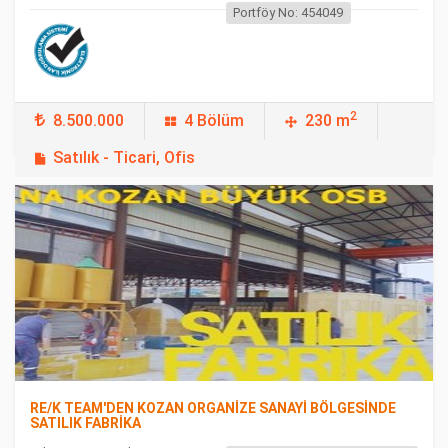
Portföy No: 454049
2
8.500.000
4 Bölüm
230 m
Satılık - Ticari, Ofis
FEATURED
RE/K TEAM'DEN KOZAN ORGANİZE SANAYİ BÖLGESİNDE
SATILIK FABRİKA